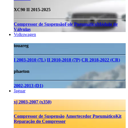
XC90 II 2015-2025
Compressor de Suspensão
Fole Pneumático
Módulo de
Válvulas
Volkswagen
touareg
I 2003-2010 (7L)
II 2010-2018 (7P)
CR 2018-2022 (CR)
phaeton
2002-2013 (D1)
Jaguar
xj 2003-2007 (x350)
Compressor de Suspensão
Amortecedor Pneumático
Kit
Reparação do Compressor