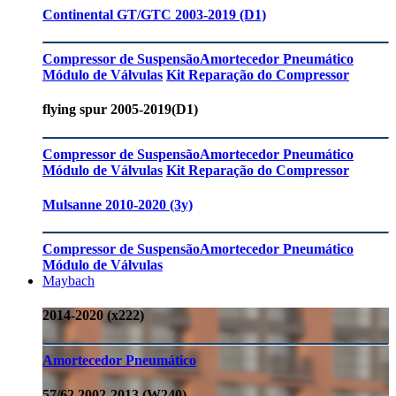
Continental GT/GTC 2003-2019 (D1)
Compressor de Suspensão
Amortecedor Pneumático
Módulo de Válvulas
Kit Reparação do Compressor
flying spur 2005-2019(D1)
Compressor de Suspensão
Amortecedor Pneumático
Módulo de Válvulas
Kit Reparação do Compressor
Mulsanne 2010-2020 (3y)
Compressor de Suspensão
Amortecedor Pneumático
Módulo de Válvulas
Maybach
2014-2020 (x222)
Amortecedor Pneumático
57/62 2002-2013 (W240)