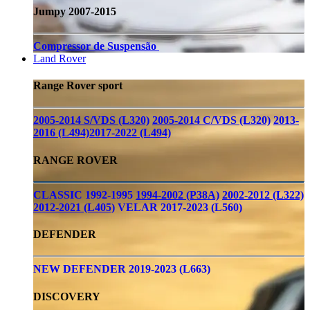
Jumpy 2007-2015
Compressor de Suspensão
Land Rover
Range Rover sport
2005-2014 S/VDS (L320)
2005-2014 C/VDS (L320)
2013-
2016 (L494)
2017-2022 (L494)
RANGE ROVER
CLASSIC 1992-1995
1994-2002 (P38A)
2002-2012 (L322)
2012-2021 (L405)
VELAR 2017-2023 (L560)
DEFENDER
NEW DEFENDER 2019-2023 (L663)
DISCOVERY