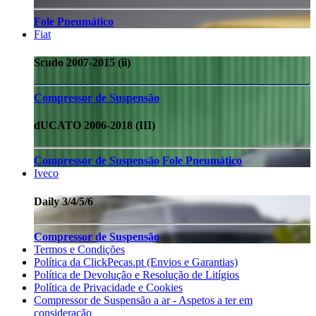
Fole Pneumático
Fiat
Scudo 2007-2015 (ii)
Compressor de Suspensão
dUCATO 2006-2018 (III)
Compressor de Suspensão
Fole Pneumático
Iveco
Daily 3/4/5/6
Compressor de Suspensão
Termos e Condições
Política da ClickPecas.pt (Envios e Garantias)
Política de Devolução e Resolução de Litígios
Política de Privacidade e Cookies
Compressor de Suspensão a ar - Aspetos a ter em
consideração