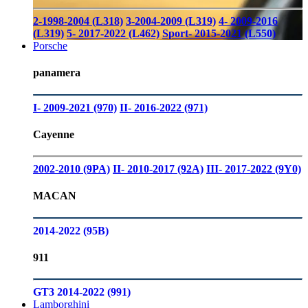
2-1998-2004 (L318)
3-2004-2009 (L319)
4- 2009-2016
(L319)
5- 2017-2022 (L462)
Sport- 2015-2021 (L550)
Porsche
panamera
I- 2009-2021 (970)
II- 2016-2022 (971)
Cayenne
2002-2010 (9PA)
II- 2010-2017 (92A)
III- 2017-2022 (9Y0)
MACAN
2014-2022 (95B)
911
GT3 2014-2022 (991)
Lamborghini