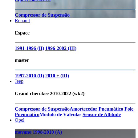
Compressor de Suspensão
Renault
Espace
1991-1996 (II)
1996-2002 (III)
master
1997-2010 (II)
2010 + (III)
Jeep
Grand cherokee 2010-2022 (wk2)
Compressor de Suspensão
Amortecedor Pneumático
Fole
Pneumático
Módulo de Válvulas
Sensor de Altitude
Opel
movano 1998-2010 (A)