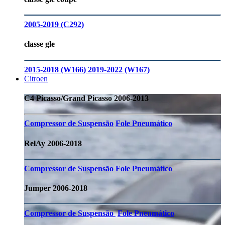
2005-2019 (C292)
classe gle
2015-2018 (W166)
2019-2022 (W167)
Citroen
C4 Picasso/Grand Picasso 2006-2013
Compressor de Suspensão
Fole Pneumático
RelAy 2006-2018
Compressor de Suspensão
Fole Pneumático
Jumper 2006-2018
Compressor de Suspensão
Fole Pneumático