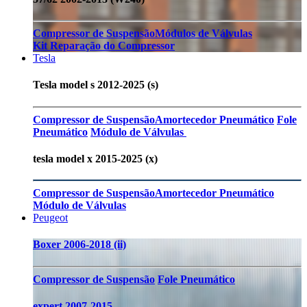
Compressor de Suspensão
Módulos de Válvulas
Kit Reparação do Compressor
Tesla
Tesla model s 2012-2025 (s)
Compressor de Suspensão
Amortecedor Pneumático
Fole
Pneumático
Módulo de Válvulas
tesla model x 2015-2025 (x)
Compressor de Suspensão
Amortecedor Pneumático
Módulo de Válvulas
Peugeot
Boxer 2006-2018 (ii)
Compressor de Suspensão
Fole Pneumático
expert 2007-2015