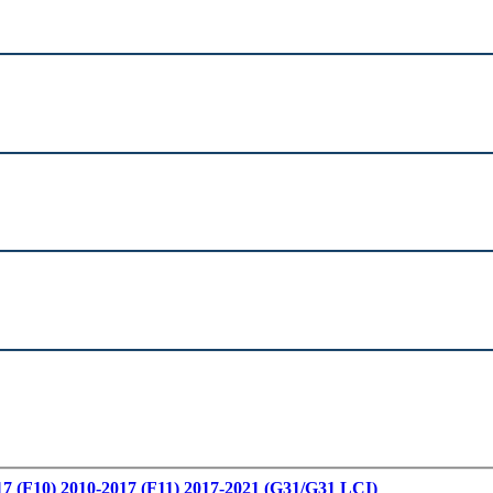
17 (F10)
2010-2017 (F11)
2017-2021 (G31/G31 LCI)